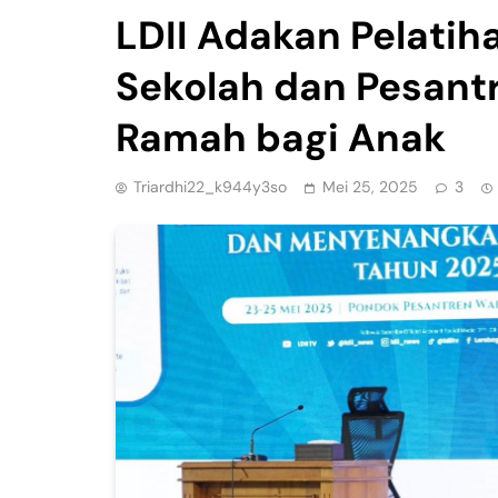
LDII Adakan Pelati
Sekolah dan Pesant
Ramah bagi Anak
Triardhi22_k944y3so
Mei 25, 2025
3