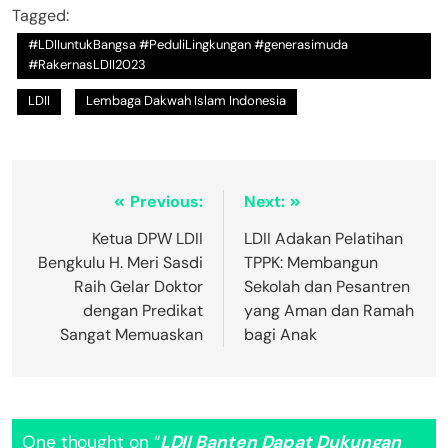
Tagged:
#LDIIuntukBangsa #PeduliLingkungan #generasimuda
#RakernasLDII2023
LDII
Lembaga Dakwah Islam Indonesia
Previous:
Next:
Ketua DPW LDII
LDII Adakan Pelatihan
Bengkulu H. Meri Sasdi
TPPK: Membangun
Raih Gelar Doktor
Sekolah dan Pesantren
dengan Predikat
yang Aman dan Ramah
Sangat Memuaskan
bagi Anak
One thought on “
LDII Banten Dapat Dukungan