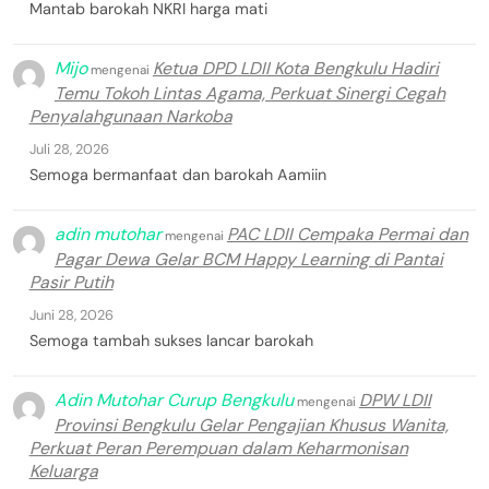
Mantab barokah NKRI harga mati
Mijo
Ketua DPD LDII Kota Bengkulu Hadiri
mengenai
Temu Tokoh Lintas Agama, Perkuat Sinergi Cegah
Penyalahgunaan Narkoba
Juli 28, 2026
Semoga bermanfaat dan barokah Aamiin
adin mutohar
PAC LDII Cempaka Permai dan
mengenai
Pagar Dewa Gelar BCM Happy Learning di Pantai
Pasir Putih
Juni 28, 2026
Semoga tambah sukses lancar barokah
Adin Mutohar Curup Bengkulu
DPW LDII
mengenai
Provinsi Bengkulu Gelar Pengajian Khusus Wanita,
Perkuat Peran Perempuan dalam Keharmonisan
Keluarga