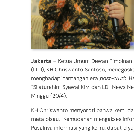
Jakarta
– Ketua Umum Dewan Pimpinan P
(LDII), KH Chriswanto Santoso, menegas
menghadapi tantangan era
post-truth
. H
“Silaturahim Syawal KIM dan LDII News Ne
Minggu (20/4).
KH Chriswanto menyoroti bahwa kemudahan 
mata pisau. “Kemudahan mengakses informa
Pasalnya informasi yang keliru, dapat diy