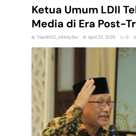
Ketua Umum LDII Te
Media di Era Post-T
Triardhi22_k944y3so
April 22, 2025
0