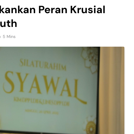
kankan Peran Krusial
ruth
5 Mins