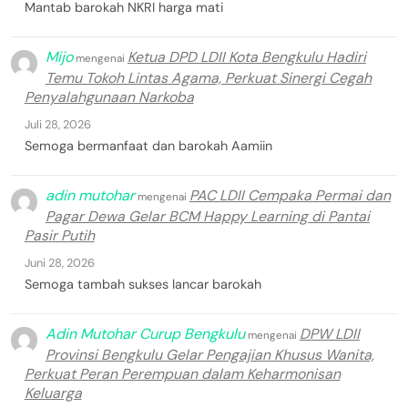
Mantab barokah NKRI harga mati
Mijo
Ketua DPD LDII Kota Bengkulu Hadiri
mengenai
Temu Tokoh Lintas Agama, Perkuat Sinergi Cegah
Penyalahgunaan Narkoba
Juli 28, 2026
Semoga bermanfaat dan barokah Aamiin
adin mutohar
PAC LDII Cempaka Permai dan
mengenai
Pagar Dewa Gelar BCM Happy Learning di Pantai
Pasir Putih
Juni 28, 2026
Semoga tambah sukses lancar barokah
Adin Mutohar Curup Bengkulu
DPW LDII
mengenai
Provinsi Bengkulu Gelar Pengajian Khusus Wanita,
Perkuat Peran Perempuan dalam Keharmonisan
Keluarga